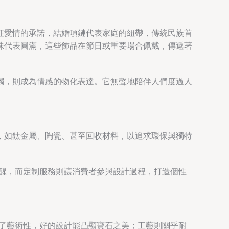
征愛情的承諾，結婚項鏈代表家庭的紐帶，傳統民族首
珠代表圓滿，這些飾品在節日或重要場合佩戴，傳遞著
鐲，則成為情感的物化表達。它無聲地陪伴人們度過人
，如鈦金屬、陶瓷、甚至回收材料，以追求環保與獨特
提醒，而定制服務則讓消費者參與設計過程，打造個性
現了藝術性，好的設計能凸顯寶石之美；工藝則關乎耐