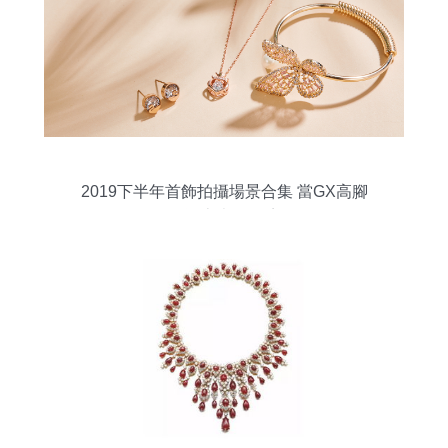
2019下半年首飾拍攝場景合集 當GX高腳
杯遇上光影秘境