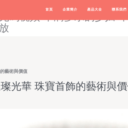
网站免费在线观看-豆花一区
首頁
企業簡介
產品大全
聯系我們
无码视频-丰满多水的少妇-
放
飾的藝術與價值
璀璨光華 珠寶首飾的藝術與價