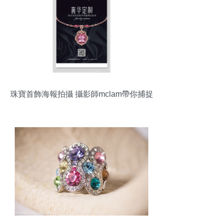
珠寶首飾海報拍攝 攝影師mclam帶你捕捉
璀璨光芒