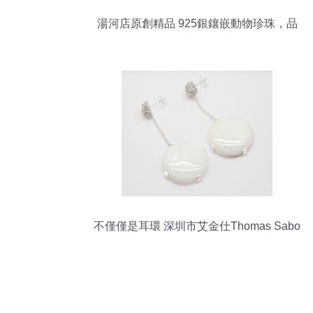
湯河店原創精品 925銀鑲嵌動物珍珠，品
質女士配飾鑒賞
不僅僅是耳環 深圳市艾金仕Thomas Sabo
時尚簡約耳環批發界的恒久魅力