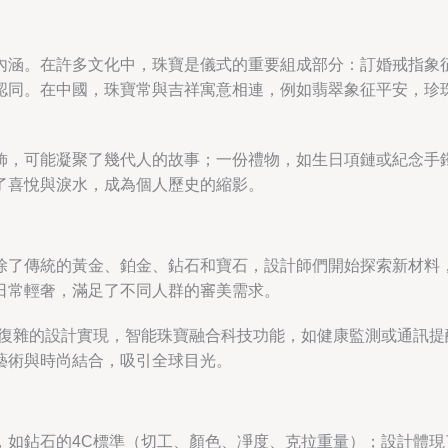
內涵。在許多文化中，珠寶是儀式的重要組成部分：訂婚戒指象
認同。在中國，珠寶常與吉祥寓意相連，例如翡翠象征平安，珍
飾，可能凝聚了幾代人的故事；一份禮物，如生日項鏈或紀念手
了喜悅與淚水，成為個人歷史的縮影。
除了傳統的黃金、鉑金、鉆石和寶石，設計師們開始探索新材料
日常輕奢，滿足了不同人群的審美需求。
更復雜的設計實現，智能珠寶融合科技功能，如健康監測或通訊
藝術與時尚結合，吸引全球目光。
，如鉆石的4C標準（切工、顏色、凈度、克拉重量）；設計體