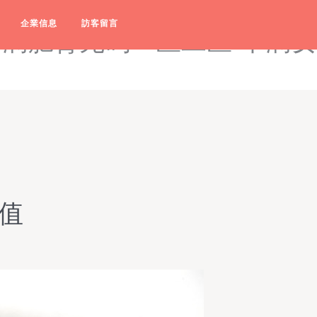
二区-豆花最新网站-丰满白嫩
企業信息
訪客留言
丰满肥臀无码一区二区-丰满女
值