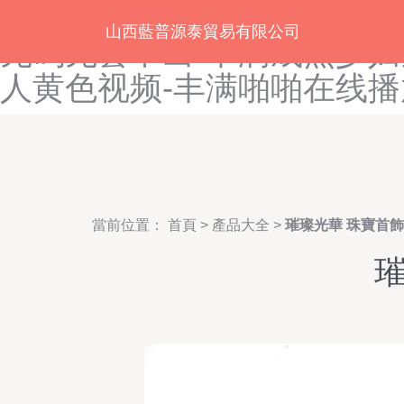
豆花视频在线免费观看-豆花
山西藍普源泰貿易有限公司
无码无套中出-丰满成熟少妇
人黄色视频-丰满啪啪在线播
當前位置：
首頁
>
產品大全
>
璀璨光華 珠寶首