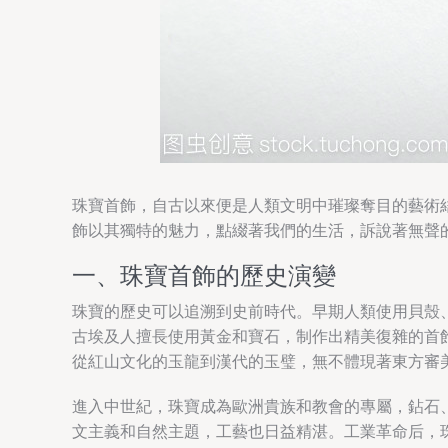
珠寶首飾，自古以來便是人類文明中璀璨奪目的藝術
飾以其獨特的魅力，點綴著我們的生活，訴說著無聲
一、珠寶首飾的歷史演變
珠寶的歷史可以追溯到史前時代。早期人類使用貝殼
古埃及人擅長使用黃金和寶石，制作出精美復雜的首
從紅山文化的玉龍到漢代的玉璧，無不體現著東方審
進入中世紀，珠寶成為歐洲貴族和教會的專屬，鉆石
文主義和自然主題，工藝也日益精湛。工業革命后，