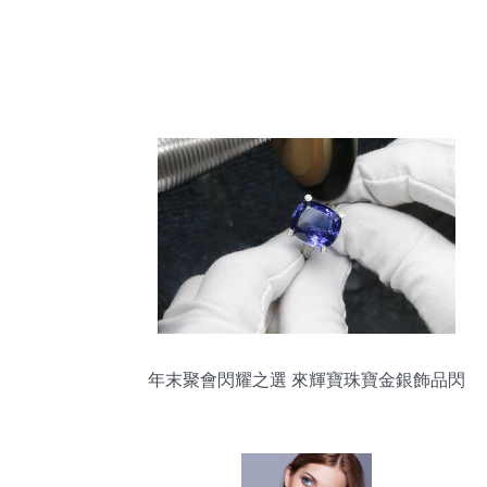
年末聚會閃耀之選 來輝寶珠寶金銀飾品閃
耀登場