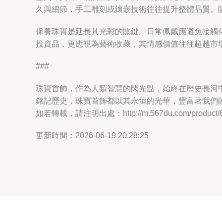
久與細節，手工雕刻或鑲嵌技術往往提升整體品質。購
保養珠寶是延長其光彩的關鍵。日常佩戴應避免接觸
投資品，更應視為藝術收藏，其情感價值往往超越市
###
珠寶首飾，作為人類智慧的閃光點，始終在歷史長河
銘記歷史，珠寶首飾都以其永恒的光華，豐富著我們
如若轉載，請注明出處：http://m.567du.com/product/64
更新時間：2026-06-19 20:28:25