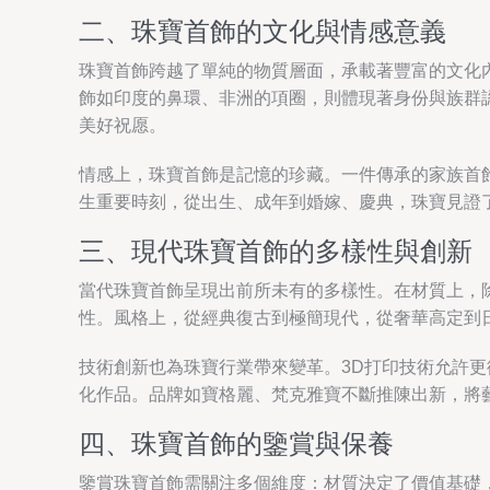
二、珠寶首飾的文化與情感意義
珠寶首飾跨越了單純的物質層面，承載著豐富的文化
飾如印度的鼻環、非洲的項圈，則體現著身份與族群
美好祝愿。
情感上，珠寶首飾是記憶的珍藏。一件傳承的家族首
生重要時刻，從出生、成年到婚嫁、慶典，珠寶見證
三、現代珠寶首飾的多樣性與創新
當代珠寶首飾呈現出前所未有的多樣性。在材質上，
性。風格上，從經典復古到極簡現代，從奢華高定到
技術創新也為珠寶行業帶來變革。3D打印技術允許
化作品。品牌如寶格麗、梵克雅寶不斷推陳出新，將
四、珠寶首飾的鑒賞與保養
鑒賞珠寶首飾需關注多個維度：材質決定了價值基礎