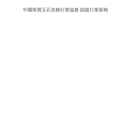
中國珠寶玉石首飾行業協會 賦能行業新格
局